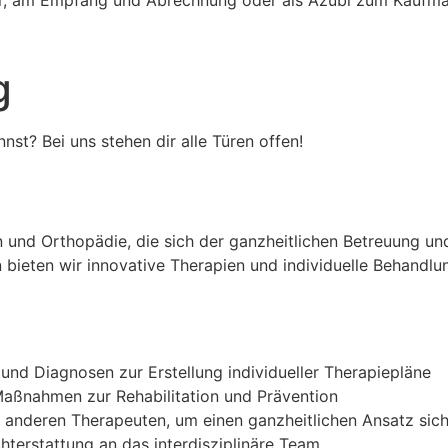
ler, am Empfang und Abrechnung oder als Azubi zum Kaufm
g
nnst? Bei uns stehen dir alle Türen offen!
ion und Orthopädie, die sich der ganzheitlichen Betreuung u
n bieten wir innovative Therapien und individuelle Behandlu
nd Diagnosen zur Erstellung individueller Therapiepläne
aßnahmen zur Rehabilitation und Prävention
anderen Therapeuten, um einen ganzheitlichen Ansatz sich
terstattung an das interdisziplinäre Team